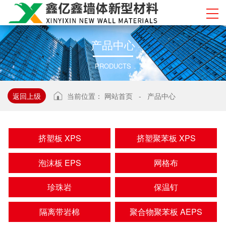
产
品
中
心
PRODUCTS
返回上级
当前位置：
网站首页
-
产品中心
挤塑板 XPS
挤塑聚苯板 XPS
泡沫板 EPS
网格布
珍珠岩
保温钉
隔离带岩棉
聚合物聚苯板 AEPS