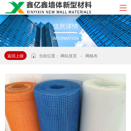
信
息
详
情
INFORMATION
返回上级
当前位置：
网站首页
-
网格布